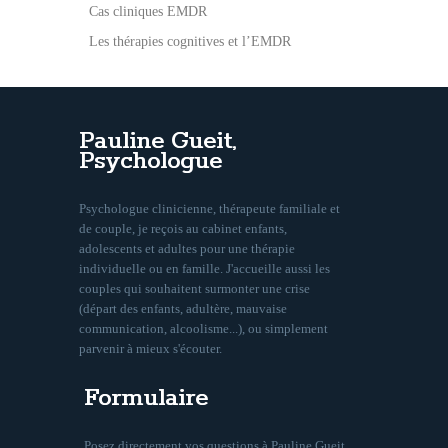
Cas cliniques EMDR
Les thérapies cognitives et l’EMDR
Pauline Gueit,
Psychologue
Psychologue clinicienne, thérapeute familiale et
de couple, je reçois au cabinet enfants,
adolescents et adultes pour une thérapie
individuelle ou en famille. J'accueille aussi les
couples qui souhaitent surmonter une crise
(départ des enfants, adultère, mauvaise
communication, alcoolisme...), ou simplement
parvenir à mieux s'écouter.
Formulaire
Posez directement vos questions à Pauline Gueit