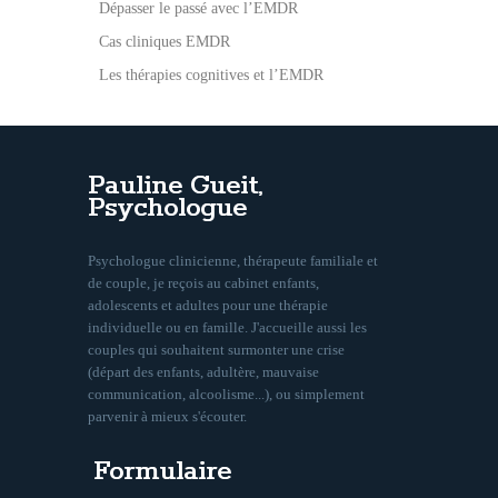
Dépasser le passé avec l’EMDR
Cas cliniques EMDR
Les thérapies cognitives et l’EMDR
Pauline Gueit,
Psychologue
Psychologue clinicienne, thérapeute familiale et
de couple, je reçois au cabinet enfants,
adolescents et adultes pour une thérapie
individuelle ou en famille. J'accueille aussi les
couples qui souhaitent surmonter une crise
(départ des enfants, adultère, mauvaise
communication, alcoolisme...), ou simplement
parvenir à mieux s'écouter.
Formulaire