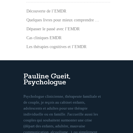
Découverte de l’EMDR
Quelques livres pour mieux comprendre …
Dépasser le passé avec l’EMDR
Cas cliniques EMDR
Les thérapies cognitives et l’EMDR
Pauline Gueit,
Psychologue
Psychologue clinicienne, thérapeute familiale et
de couple, je reçois au cabinet enfants,
adolescents et adultes pour une thérapie
individuelle ou en famille. J'accueille aussi les
couples qui souhaitent surmonter une crise
(départ des enfants, adultère, mauvaise
communication, alcoolisme...), ou simplement